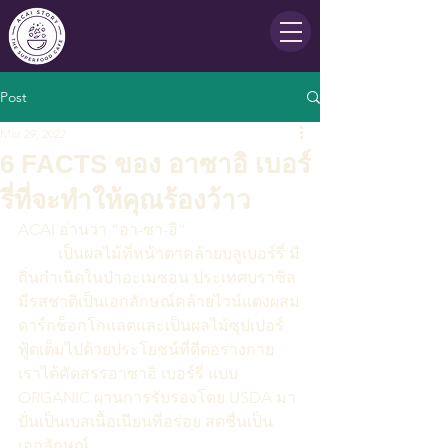
Post
Mar 29, 2022
6 FACTS ของ อาซาอิ เบอร์
รี่ที่จะทำให้คุณร้องว้าว
ACAI อ่านว่า “อา-ซา-อิ” 
	เป็นผลไม้ที่หน้าตาคล้ายบลูเบอร์รี่ มี
ถิ่นกำเนิดในป่าอะเมซอน ประเทศบราซิล
มีรสชาติเป็นเอกลักษณ์คล้ายไวน์แดงผสม
ดาร์กช็อกโกแลตและเป็นผลไม้ซุปเปอร์
ฟู้ดเต็มไปด้วยประโยชน์ที่ดีต่อร่างกาย
เราได้คัดสรรอาซาอิ เบอร์รี่ แบบ 
ORGANIC ผ่านการรับรองโดย USDA มา
ปั่นเป็นเบสเนื้อเนียนที่อร่อย สดชื่นเป็น
เอกลักษณ์ 