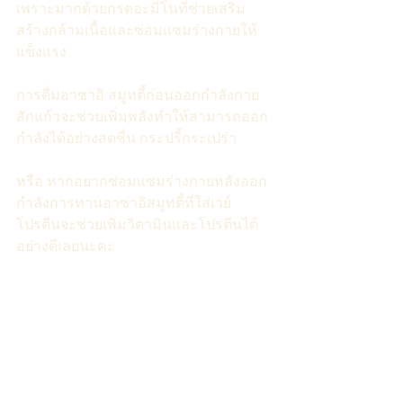
เพราะมากด้วยกรดอะมีโนที่ช่วยเสริม
สร้างกล้ามเนื้อและซ่อมแซมร่างกายให้
แข็งแรง
การดื่มอาซาอิ สมูทตี้ก่อนออกกำลังกาย
สักแก้วจะช่วบเพิ่มพลังทำให้สามารถออก
กำลังได้อย่างสดชื่น กระปรี้กระเปร่า
หรือ หากอยากซ่อมเเซมร่างกายหลังออก
กำลังการทานอาซาอิสมูทตี้ที่ใส่เวย์ 
โปรตีนจะช่วยเพิ่มวิตามินเเละโปรตีนได้
อย่างดีเลยนะคะ